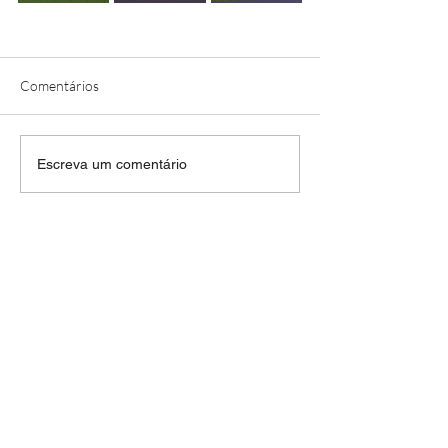
Comentários
Escreva um comentário
AV. Prudente de Moraes, 210 -Sala 342
Vila Nova, Itu/SPl
CEP 13309-050
©2026 Maria Alice Arquiteta. Todos os direitos reservados